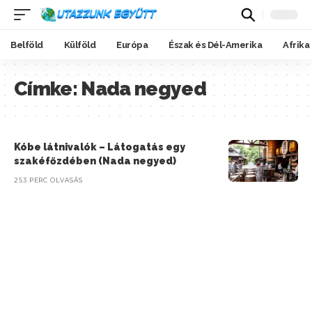
Belföld
Külföld
Európa
Észak és Dél-Amerika
Afrika
Címke:
Nada negyed
Kóbe látnivalók – Látogatás egy
szakéfőzdében (Nada negyed)
253 PERC OLVASÁS