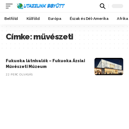
Belföld
Külföld
Európa
Észak és Dél-Amerika
Afrika
Címke:
művészeti
Fukuoka látnivalók – Fukuoka Ázsiai
Művészeti Múzeum
22 PERC OLVASÁS