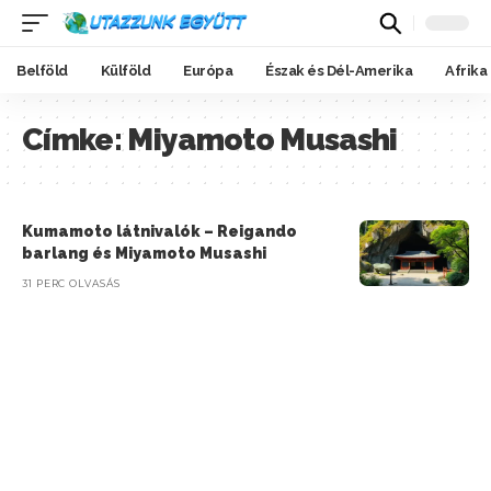
Belföld
Külföld
Európa
Észak és Dél-Amerika
Afrika
Címke:
Miyamoto Musashi
Kumamoto látnivalók – Reigando
barlang és Miyamoto Musashi
31 PERC OLVASÁS