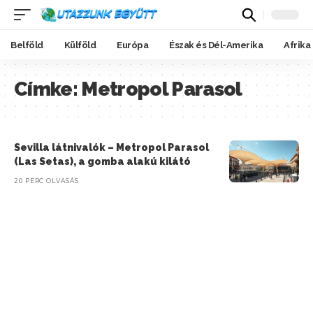
Belföld
Külföld
Európa
Észak és Dél-Amerika
Afrika
Címke:
Metropol Parasol
Sevilla látnivalók – Metropol Parasol
(Las Setas), a gomba alakú kilátó
20 PERC OLVASÁS