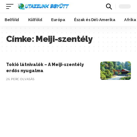
Belföld
Külföld
Európa
Észak és Dél-Amerika
Afrika
Címke:
Meiji-szentély
Tokió látnivalók – A Meiji-szentély
erdős nyugalma
26 PERC OLVASÁS