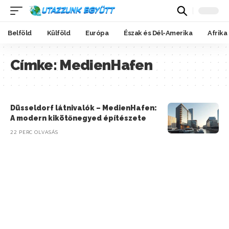
Belföld
Külföld
Európa
Észak és Dél-Amerika
Afrika
Címke:
MedienHafen
Düsseldorf látnivalók – MedienHafen:
A modern kikötőnegyed építészete
22 PERC OLVASÁS