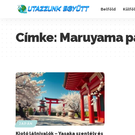
Belföld
Külfö
Címke:
Maruyama p
JAPÁN
Kiotó látnivalók – Yasaka szentély és