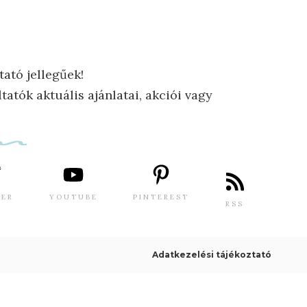
tató jellegűek!
tatók aktuális ajánlatai, akciói vagy
TER
YOUTUBE
PINTEREST
RSS
Adatkezelési tájékoztató