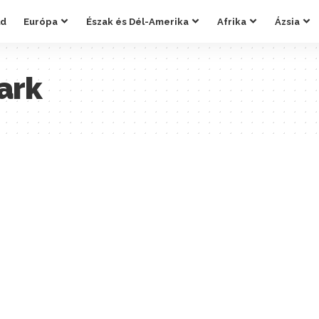
ld
Európa
Észak és Dél-Amerika
Afrika
Ázsia
ark