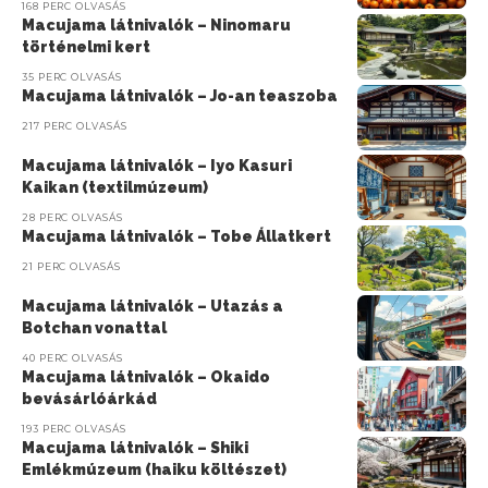
168 PERC OLVASÁS
Macujama látnivalók – Ninomaru
történelmi kert
35 PERC OLVASÁS
Macujama látnivalók – Jo-an teaszoba
217 PERC OLVASÁS
Macujama látnivalók – Iyo Kasuri
Kaikan (textilmúzeum)
28 PERC OLVASÁS
Macujama látnivalók – Tobe Állatkert
21 PERC OLVASÁS
Macujama látnivalók – Utazás a
Botchan vonattal
40 PERC OLVASÁS
Macujama látnivalók – Okaido
bevásárlóárkád
193 PERC OLVASÁS
Macujama látnivalók – Shiki
Emlékmúzeum (haiku költészet)