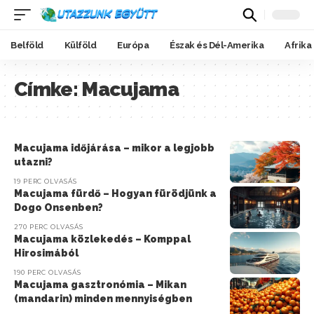
Belföld
Külföld
Európa
Észak és Dél-Amerika
Afrika
Címke:
Macujama
Macujama időjárása – mikor a legjobb
utazni?
19 PERC OLVASÁS
Macujama fürdő – Hogyan fürödjünk a
Dogo Onsenben?
270 PERC OLVASÁS
Macujama közlekedés – Komppal
Hirosimából
190 PERC OLVASÁS
Macujama gasztronómia – Mikan
(mandarin) minden mennyiségben