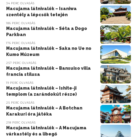
34 PERC OLVASÁS
Macujama látnivalók – Isaniwa
szentély a lépcsők tetején
186 PERC OLVASÁS
Macujama látnivalók – Séta a Dogo
Parkban
176 PERC OLVASÁS
Macujama látnivalók – Saka no Ue no
Kumo Múzeum
257 PERC OLVASÁS
Macujama látnivalók – Bansuiso villa
francia stílusa
19 PERC OLVASÁS
Macujama látnivalók – Ishite-ji
templom (a zarándokút része)
25 PERC OLVASÁS
Macujama látnivalók – A Botchan
Karakuri óra játéka
218 PERC OLVASÁS
Macujama látnivalók – A Macujama
várkastély és a libegő