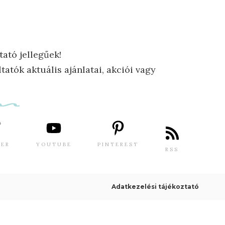
tató jellegűek!
tatók aktuális ajánlatai, akciói vagy
TER
YOUTUBE
PINTEREST
RSS
Adatkezelési tájékoztató