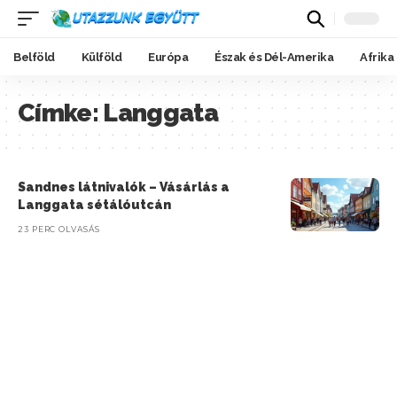
Belföld
Külföld
Európa
Észak és Dél-Amerika
Afrika
Címke:
Langgata
Sandnes látnivalók – Vásárlás a
Langgata sétálóutcán
23 PERC OLVASÁS