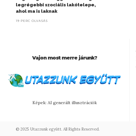
legrégebbi szociális lakótelepe,
ahol ma is laknak
19 PERC OLVASÁS
Vajon most merre járunk?
Képek: AI generált illusztrációk
© 2025 Utazzunk együtt. All Rights Reserved.