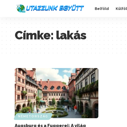
Belföld
Külfö
Címke:
lakás
NÉMETORSZÁG
Augsburg és a Fuggerei: A világ