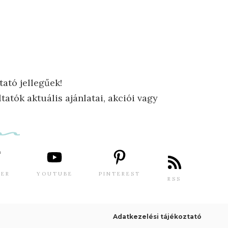
tató jellegűek!
tatók aktuális ajánlatai, akciói vagy
TER
YOUTUBE
PINTEREST
RSS
Adatkezelési tájékoztató