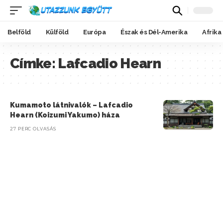
Belföld
Külföld
Európa
Észak és Dél-Amerika
Afrika
Címke:
Lafcadio Hearn
Kumamoto látnivalók – Lafcadio
Hearn (Koizumi Yakumo) háza
27 PERC OLVASÁS