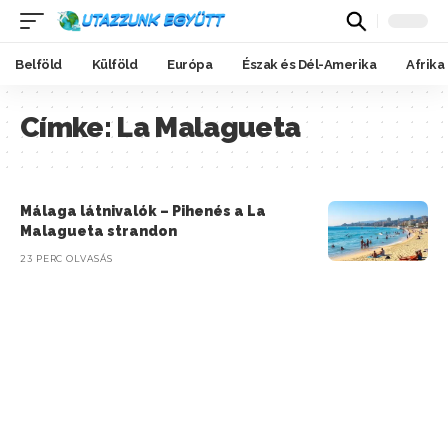
Belföld
Külföld
Európa
Észak és Dél-Amerika
Afrika
Címke:
La Malagueta
Málaga látnivalók – Pihenés a La
Malagueta strandon
23 PERC OLVASÁS