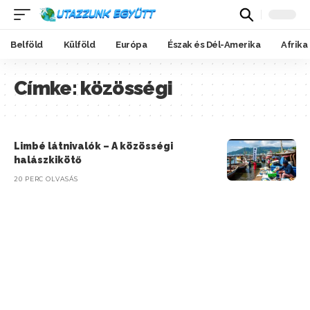
Belföld
Külföld
Európa
Észak és Dél-Amerika
Afrika
Címke:
közösségi
Limbé látnivalók – A közösségi
halászkikötő
20 PERC OLVASÁS