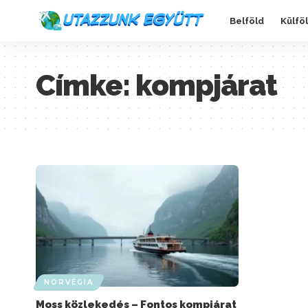
Belföld
Külfö
Címke:
kompjárat
NORVÉGIA
Moss közlekedés – Fontos kompjárat