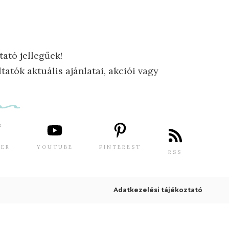
tató jellegűek!
tatók aktuális ajánlatai, akciói vagy
TER
YOUTUBE
PINTEREST
RSS
Adatkezelési tájékoztató