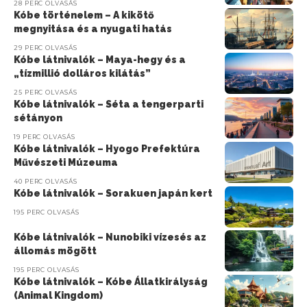
28 PERC OLVASÁS
Kóbe történelem – A kikötő
megnyitása és a nyugati hatás
29 PERC OLVASÁS
Kóbe látnivalók – Maya-hegy és a
„tízmillió dolláros kilátás”
25 PERC OLVASÁS
Kóbe látnivalók – Séta a tengerparti
sétányon
19 PERC OLVASÁS
Kóbe látnivalók – Hyogo Prefektúra
Művészeti Múzeuma
40 PERC OLVASÁS
Kóbe látnivalók – Sorakuen japán kert
195 PERC OLVASÁS
Kóbe látnivalók – Nunobiki vízesés az
állomás mögött
195 PERC OLVASÁS
Kóbe látnivalók – Kóbe Állatkirályság
(Animal Kingdom)