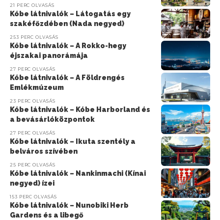
21 PERC OLVASÁS
Kóbe látnivalók – Látogatás egy
szakéfőzdében (Nada negyed)
253 PERC OLVASÁS
Kóbe látnivalók – A Rokko-hegy
éjszakai panorámája
27 PERC OLVASÁS
Kóbe látnivalók – A Földrengés
Emlékmúzeum
23 PERC OLVASÁS
Kóbe látnivalók – Kóbe Harborland és
a bevásárlóközpontok
27 PERC OLVASÁS
Kóbe látnivalók – Ikuta szentély a
belváros szívében
25 PERC OLVASÁS
Kóbe látnivalók – Nankinmachi (Kínai
negyed) ízei
153 PERC OLVASÁS
Kóbe látnivalók – Nunobiki Herb
Gardens és a libegő