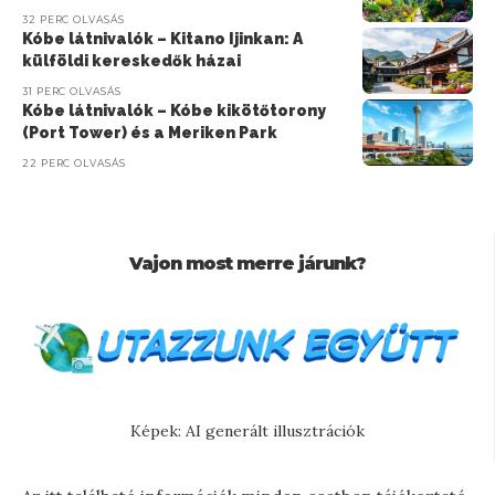
32 PERC OLVASÁS
Kóbe látnivalók – Kitano Ijinkan: A
külföldi kereskedők házai
31 PERC OLVASÁS
Kóbe látnivalók – Kóbe kikötőtorony
(Port Tower) és a Meriken Park
22 PERC OLVASÁS
Vajon most merre járunk?
Képek: AI generált illusztrációk