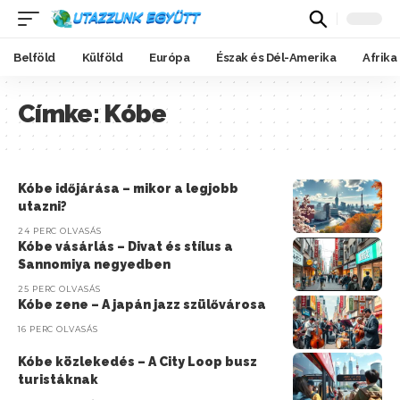
Belföld
Külföld
Európa
Észak és Dél-Amerika
Afrika
Címke:
Kóbe
Kóbe időjárása – mikor a legjobb
utazni?
24 PERC OLVASÁS
Kóbe vásárlás – Divat és stílus a
Sannomiya negyedben
25 PERC OLVASÁS
Kóbe zene – A japán jazz szülővárosa
16 PERC OLVASÁS
Kóbe közlekedés – A City Loop busz
turistáknak