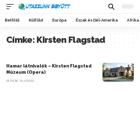
Belföld
Külföld
Európa
Észak és Dél-Amerika
Afrika
Címke:
Kirsten Flagstad
Hamar látnivalók – Kirsten Flagstad
Múzeum (Opera)
18 PERC OLVASÁS