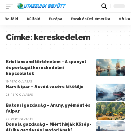
Belföld
Külföld
Európa
Észak és Dél-Amerika
Afrika
Címke:
kereskedelem
Kristiansund történelem – A spanyol
és portugál kereskedelmi
kapcsolatok
19 PERC OLVASÁS
Narvik ipar – A svéd vasérc kikötője
28 PERC OLVASÁS
Batouri gazdaság – Arany, gyémánt és
faipar
22 PERC OLVASÁS
Douala gazdaság – Miért hívják Közép-
Afrika gazdasági motorjának?