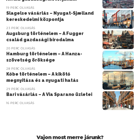
19 PERC OLVASÁS
Slagelse vásárlás – Nyugat-Sjælland
kereskedelmi központja
23 PERC OLVASÁS
Augsburg történelem – A Fugger
család gazdasági birodalma
20 PERC OLVASÁS
Hamburg történelem – A Hanza-
szövetség öröksége
28 PERC OLVASÁS
Kóbe történelem – A kikötő
megnyitása és a nyugati hatás
29 PERC OLVASÁS
Bari vásárlás – A Via Sparano üzletei
16 PERC OLVASÁS
Vajon most merre járunk?