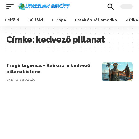
Belföld
Külföld
Európa
Észak és Dél-Amerika
Afrika
Címke:
kedvező pillanat
Trogir legenda – Kairosz, a kedvező
pillanat istene
32 PERC OLVASÁS