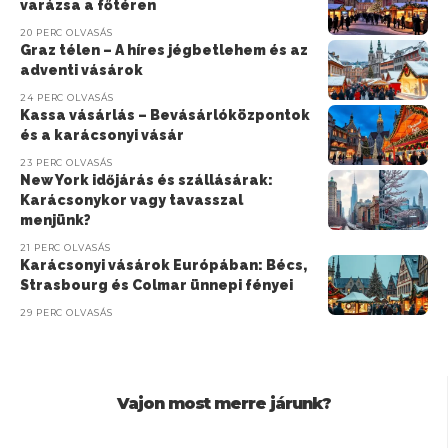
varázsa a főtéren
20 PERC OLVASÁS
Graz télen – A híres jégbetlehem és az
adventi vásárok
24 PERC OLVASÁS
Kassa vásárlás – Bevásárlóközpontok
és a karácsonyi vásár
23 PERC OLVASÁS
New York időjárás és szállásárak:
Karácsonykor vagy tavasszal
menjünk?
21 PERC OLVASÁS
Karácsonyi vásárok Európában: Bécs,
Strasbourg és Colmar ünnepi fényei
29 PERC OLVASÁS
Vajon most merre járunk?