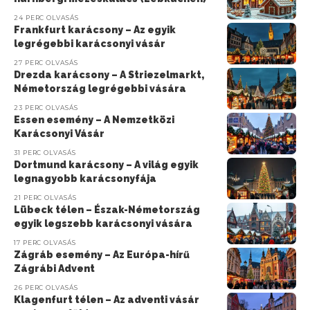
24 PERC OLVASÁS
Frankfurt karácsony – Az egyik
legrégebbi karácsonyi vásár
27 PERC OLVASÁS
Drezda karácsony – A Striezelmarkt,
Németország legrégebbi vására
23 PERC OLVASÁS
Essen esemény – A Nemzetközi
Karácsonyi Vásár
31 PERC OLVASÁS
Dortmund karácsony – A világ egyik
legnagyobb karácsonyfája
21 PERC OLVASÁS
Lübeck télen – Észak-Németország
egyik legszebb karácsonyi vására
17 PERC OLVASÁS
Zágráb esemény – Az Európa-hírű
Zágrábi Advent
26 PERC OLVASÁS
Klagenfurt télen – Az adventi vásár