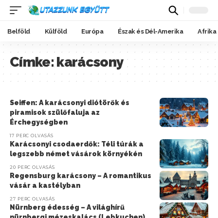
Belföld
Külföld
Európa
Észak és Dél-Amerika
Afrika
Címke:
karácsony
Seiffen: A karácsonyi diótörők és
piramisok szülőfaluja az
Érchegységben
17 PERC OLVASÁS
Karácsonyi csodaerdők: Téli túrák a
legszebb német vásárok környékén
20 PERC OLVASÁS
Regensburg karácsony – A romantikus
vásár a kastélyban
27 PERC OLVASÁS
Nürnberg édesség – A világhírű
nürnbergi mézeskalács (Lebkuchen)