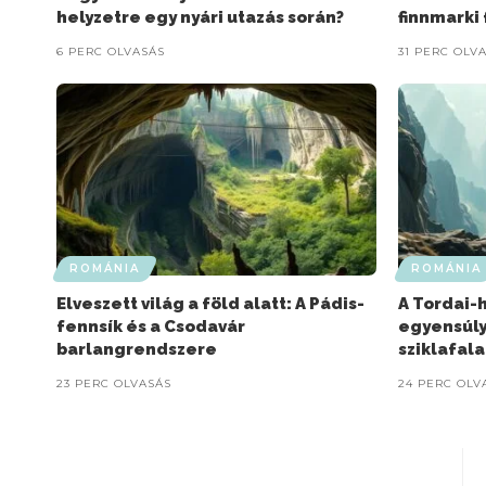
helyzetre egy nyári utazás során?
finnmarki
6 PERC OLVASÁS
31 PERC OLV
ROMÁNIA
ROMÁNIA
Elveszett világ a föld alatt: A Pádis-
A Tordai-
fennsík és a Csodavár
egyensúly
barlangrendszere
sziklafala
23 PERC OLVASÁS
24 PERC OLV