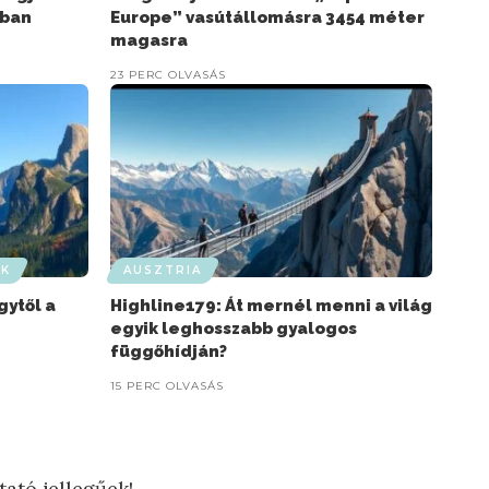
kban
Europe” vasútállomásra 3454 méter
magasra
23 PERC OLVASÁS
OK
AUSZTRIA
gytől a
Highline179: Át mernél menni a világ
egyik leghosszabb gyalogos
függőhídján?
15 PERC OLVASÁS
tató jellegűek!