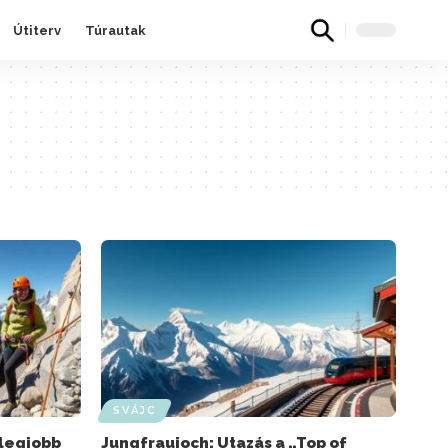
Útiterv
Túrautak
SVÁJC
 legjobb
Jungfraujoch: Utazás a „Top of