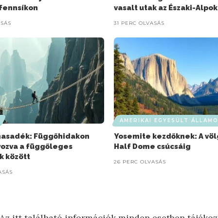
 fennsíkon
vasalt utak az Északi-Alpo
ASÁS
31 PERC OLVASÁS
AMERIKAI EGYESÜLT ÁLLAM
hasadék: Függőhidakon
Yosemite kezdőknek: A völ
ozva a függőleges
Half Dome csúcsáig
k között
26 PERC OLVASÁS
ASÁS
Az itt található információk minden esetben tájékoz