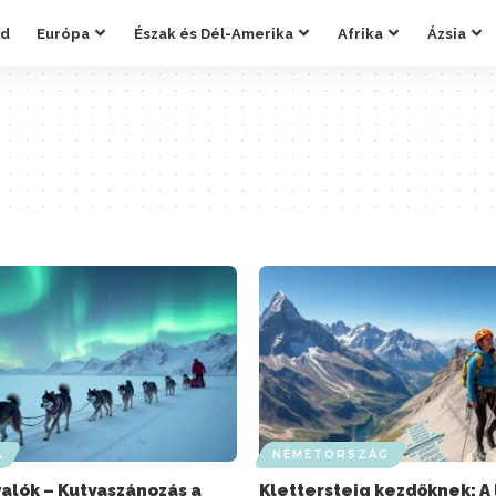
ld
Európa
Észak és Dél-Amerika
Afrika
Ázsia
A
NÉMETORSZÁG
valók – Kutyaszánozás a
Klettersteig kezdőknek: A