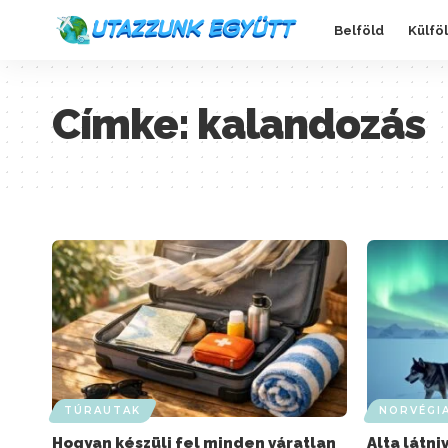
Belföld
Külfö
Címke:
kalandozás
TÚRAUTAK
NORVÉGI
Hogyan készülj fel minden váratlan
Alta látni