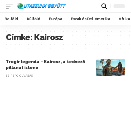
Belföld
Külföld
Európa
Észak és Dél-Amerika
Afrika
Címke:
Kairosz
Trogir legenda – Kairosz, a kedvező
pillanat istene
32 PERC OLVASÁS