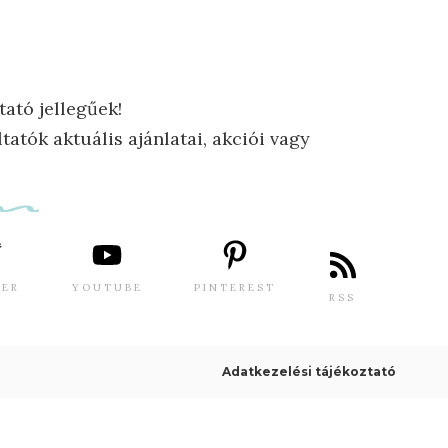
tató jellegűek!
tatók aktuális ajánlatai, akciói vagy
TER
YOUTUBE
PINTEREST
RSS
Adatkezelési tájékoztató