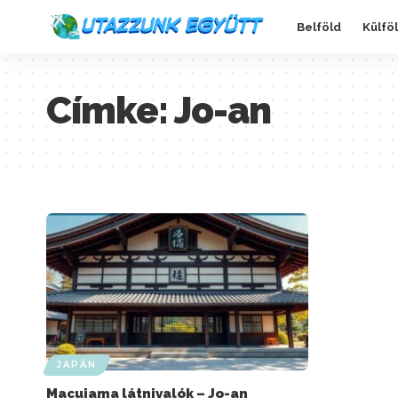
Belföld
Külfö
Címke:
Jo-an
JAPÁN
Macujama látnivalók – Jo-an