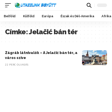
Belföld
Külföld
Európa
Észak és Dél-Amerika
Afrika
Címke:
Jelačić bán tér
Zágráb látnivalók – A Jelačić bán tér, a
város szíve
22 PERC OLVASÁS