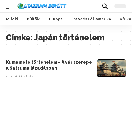
Belföld
Külföld
Európa
Észak és Dél-Amerika
Afrika
Címke:
Japán történelem
Kumamoto történelem – A vár szerepe
a Satsuma lázadásban
23 PERC OLVASÁS