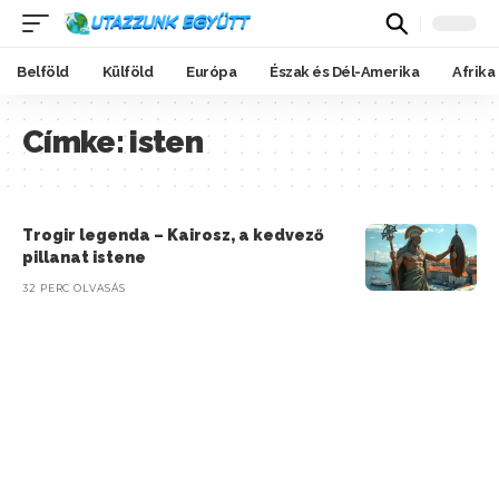
Belföld
Külföld
Európa
Észak és Dél-Amerika
Afrika
Címke:
isten
Trogir legenda – Kairosz, a kedvező
pillanat istene
32 PERC OLVASÁS