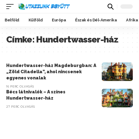
Belföld
Külföld
Európa
Észak és Dél-Amerika
Afrika
Címke:
Hundertwasser-ház
Hundertwasser-ház Magdeburgban: A
„Zöld Citadella”, ahol nincsenek
egyenes vonalak
16 PERC OLVASÁS
Bécs látnivalók – A színes
Hundertwasser-ház
27 PERC OLVASÁS