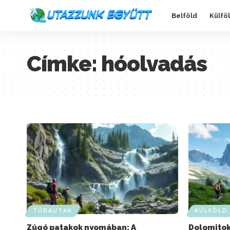
Belföld
Külfö
Címke:
hóolvadás
TÚRAUTAK
KÜLFÖLD
Zúgó patakok nyomában: A
Dolomitok 