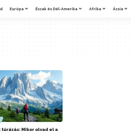
ld
Európa
Észak és Dél-Amerika
Afrika
Ázsia
túrázás: Mikor olvad el a