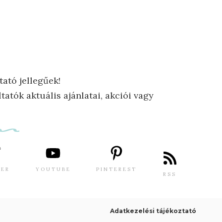
tató jellegűek!
tatók aktuális ajánlatai, akciói vagy
TER
YOUTUBE
PINTEREST
RSS
Adatkezelési tájékoztató