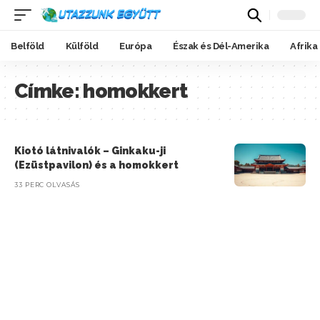
Belföld
Külföld
Európa
Észak és Dél-Amerika
Afrika
Címke:
homokkert
Kiotó látnivalók – Ginkaku-ji
(Ezüstpavilon) és a homokkert
33 PERC OLVASÁS