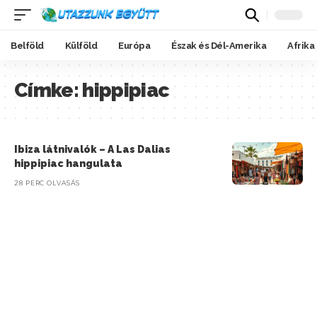
Belföld
Külföld
Európa
Észak és Dél-Amerika
Afrika
Címke:
hippipiac
Ibiza látnivalók – A Las Dalias
hippipiac hangulata
28 PERC OLVASÁS