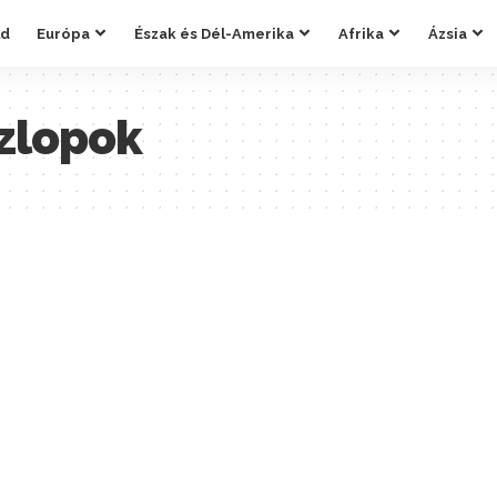
ld
Európa
Észak és Dél-Amerika
Afrika
Ázsia
zlopok