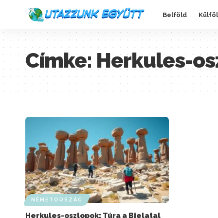
Belföld
Külfö
Címke:
Herkules-os
NÉMETORSZÁG
Herkules-oszlopok: Túra a Bielatal