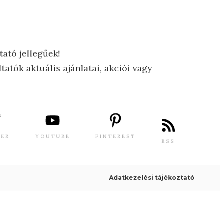
tató jellegűek!
tatók aktuális ajánlatai, akciói vagy
TER
YOUTUBE
PINTEREST
RSS
Adatkezelési tájékoztató