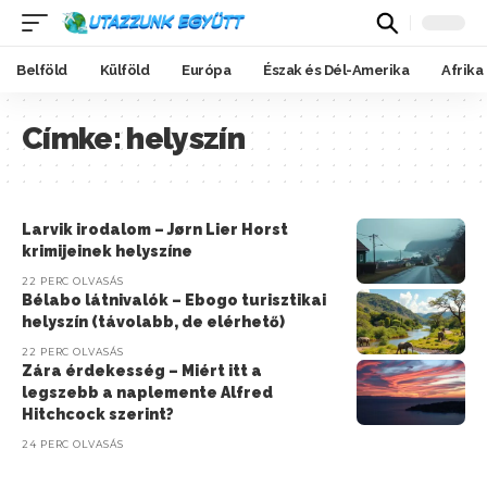
Belföld
Külföld
Európa
Észak és Dél-Amerika
Afrika
Címke:
helyszín
Larvik irodalom – Jørn Lier Horst
krimijeinek helyszíne
22 PERC OLVASÁS
Bélabo látnivalók – Ebogo turisztikai
helyszín (távolabb, de elérhető)
22 PERC OLVASÁS
Zára érdekesség – Miért itt a
legszebb a naplemente Alfred
Hitchcock szerint?
24 PERC OLVASÁS