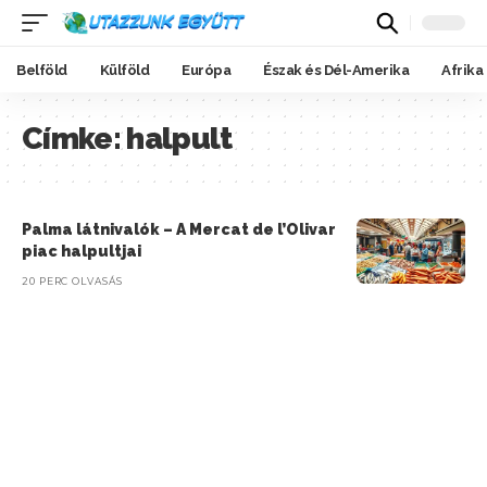
Belföld
Külföld
Európa
Észak és Dél-Amerika
Afrika
Címke:
halpult
Palma látnivalók – A Mercat de l’Olivar
piac halpultjai
20 PERC OLVASÁS