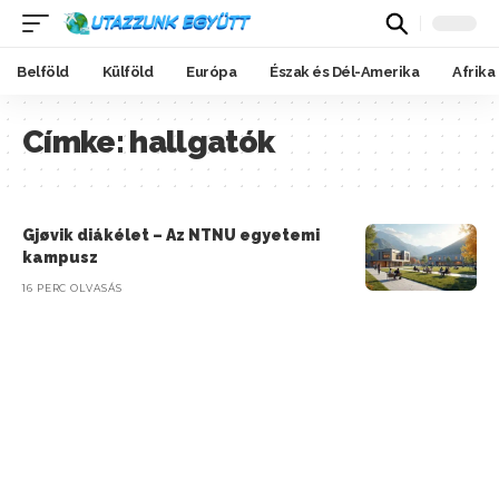
Belföld
Külföld
Európa
Észak és Dél-Amerika
Afrika
Címke:
hallgatók
Gjøvik diákélet – Az NTNU egyetemi
kampusz
16 PERC OLVASÁS