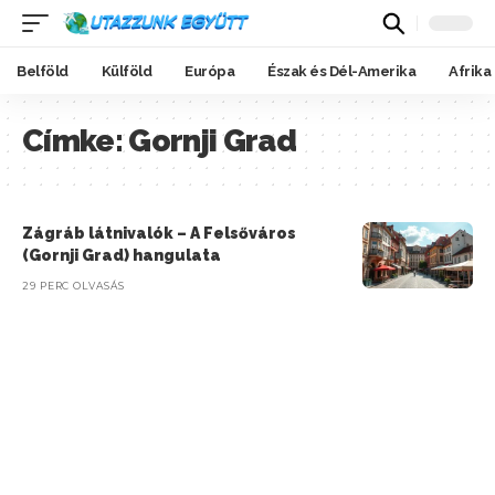
Belföld
Külföld
Európa
Észak és Dél-Amerika
Afrika
Címke:
Gornji Grad
Zágráb látnivalók – A Felsőváros
(Gornji Grad) hangulata
29 PERC OLVASÁS