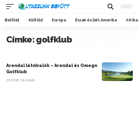
Belföld
Külföld
Európa
Észak és Dél-Amerika
Afrika
Címke:
golfklub
Arendal látnivalók – Arendal és Omegn
Golfklub
29 PERC OLVASÁS