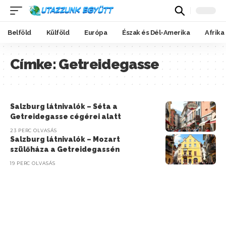
Belföld
Külföld
Európa
Észak és Dél-Amerika
Afrika
Címke:
Getreidegasse
Salzburg látnivalók – Séta a
Getreidegasse cégérei alatt
23 PERC OLVASÁS
Salzburg látnivalók – Mozart
szülőháza a Getreidegassén
19 PERC OLVASÁS