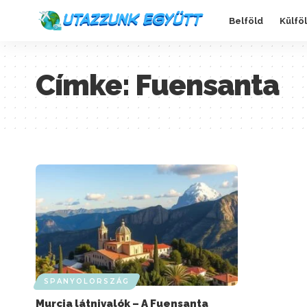
Belföld
Külfö
Címke:
Fuensanta
SPANYOLORSZÁG
Murcia látnivalók – A Fuensanta