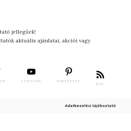
tató jellegűek!
tatók aktuális ajánlatai, akciói vagy
TER
YOUTUBE
PINTEREST
RSS
Adatkezelési tájékoztató