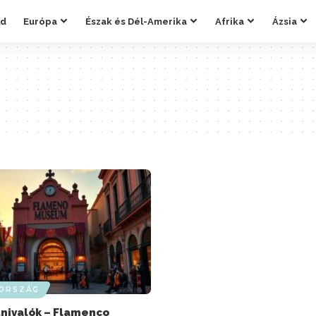
ld
Európa
Észak és Dél-Amerika
Afrika
Ázsia
ORSZÁG
átnivalók – Flamenco