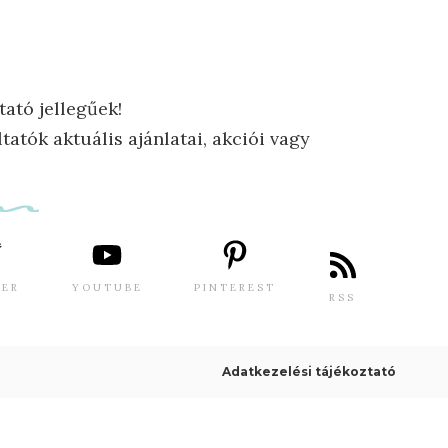
tató jellegűek!
tatók aktuális ajánlatai, akciói vagy
TER
YOUTUBE
PINTEREST
RSS
Adatkezelési tájékoztató