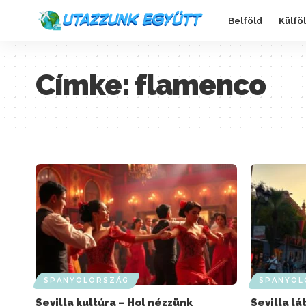
Belföld
Külfö
Címke:
flamenco
SPANYOLORSZÁG
SPANYOL
Sevilla kultúra – Hol nézzünk
Sevilla l