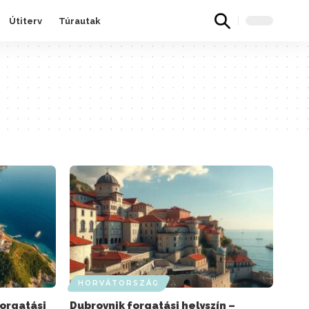
Útiterv
Túrautak
HORVÁTORSZÁG
forgatási
Dubrovnik forgatási helyszín –