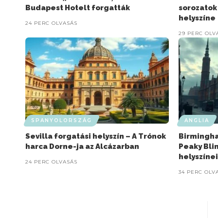
Budapest Hotelt forgatták
sorozatok
helyszíne
24 PERC OLVASÁS
29 PERC OLV
SPANYOLORSZÁG
ANGLIA
Sevilla forgatási helyszín – A Trónok
Birmingh
harca Dorne-ja az Alcázarban
Peaky Bli
helyszínei
24 PERC OLVASÁS
34 PERC OLV