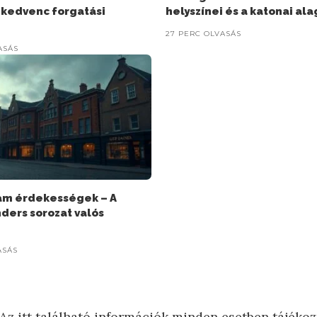
 kedvenc forgatási
helyszínei és a katonai al
27 PERC OLVASÁS
ASÁS
am érdekességek – A
nders sorozat valós
ASÁS
Az itt található információk minden esetben tájékoz