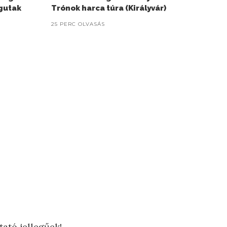
agutak
Trónok harca túra (Királyvár)
25 PERC OLVASÁS
tató jellegűek!