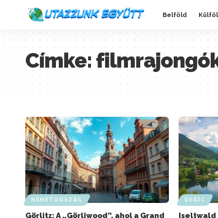
Belföld
Külfö
Címke:
filmrajongó
NÉMETORSZÁG
SVÁJC
Görlitz: A „Görliwood”, ahol a Grand
Iseltwald 