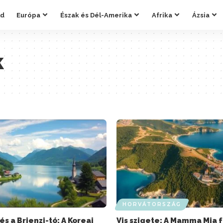
ld
Európa
Észak és Dél-Amerika
Afrika
Ázsia
k
HORVÁTORSZÁG
és a Brienzi-tó: A Koreai
Vis szigete: A Mamma Mia 