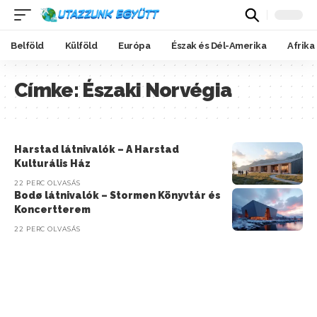
Belföld
Külföld
Európa
Észak és Dél-Amerika
Afrika
Címke:
Északi Norvégia
Harstad látnivalók – A Harstad
Kulturális Ház
22 PERC OLVASÁS
Bodø látnivalók – Stormen Könyvtár és
Koncertterem
22 PERC OLVASÁS