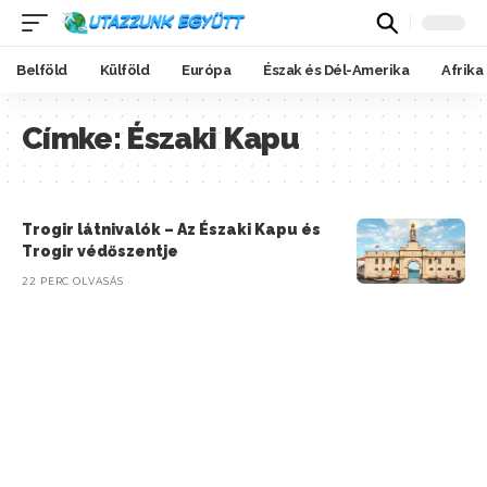
Belföld
Külföld
Európa
Észak és Dél-Amerika
Afrika
Címke:
Északi Kapu
Trogir látnivalók – Az Északi Kapu és
Trogir védőszentje
22 PERC OLVASÁS