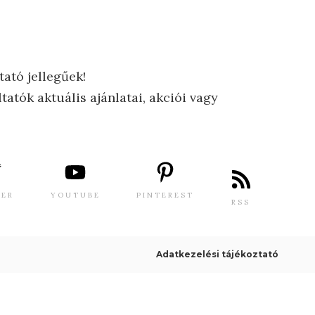
tató jellegűek!
tatók aktuális ajánlatai, akciói vagy
TER
YOUTUBE
PINTEREST
RSS
Adatkezelési tájékoztató