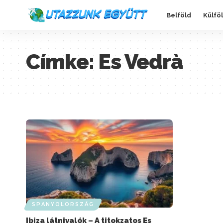
Belföld
Külfö
Címke:
Es Vedrà
SPANYOLORSZÁG
Ibiza látnivalók – A titokzatos Es