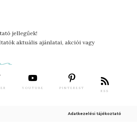
tató jellegűek!
tatók aktuális ajánlatai, akciói vagy
TER
YOUTUBE
PINTEREST
RSS
Adatkezelési tájékoztató