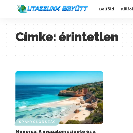
Belföld
Külfö
Címke:
érintetlen
SPANYOLORSZÁG
Menorca: A nyugalom szigete és a