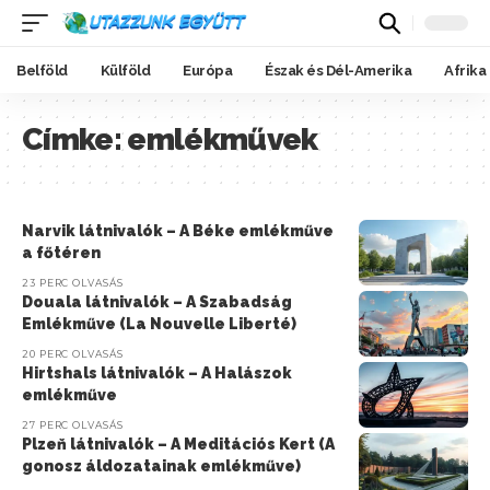
Belföld
Külföld
Európa
Észak és Dél-Amerika
Afrika
Címke:
emlékművek
Narvik látnivalók – A Béke emlékműve
a főtéren
23 PERC OLVASÁS
Douala látnivalók – A Szabadság
Emlékműve (La Nouvelle Liberté)
20 PERC OLVASÁS
Hirtshals látnivalók – A Halászok
emlékműve
27 PERC OLVASÁS
Plzeň látnivalók – A Meditációs Kert (A
gonosz áldozatainak emlékműve)