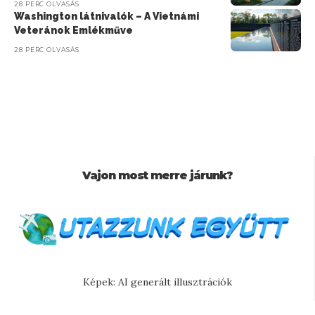
28 PERC OLVASÁS
Washington látnivalók – A Vietnámi
Veteránok Emlékműve
28 PERC OLVASÁS
Vajon most merre járunk?
Képek: AI generált illusztrációk