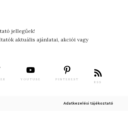
tató jellegűek!
tatók aktuális ajánlatai, akciói vagy
TER
YOUTUBE
PINTEREST
RSS
Adatkezelési tájékoztató