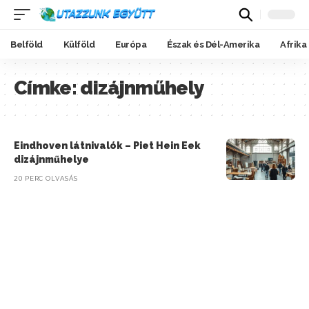
Belföld
Külföld
Európa
Észak és Dél-Amerika
Afrika
Címke:
dizájnműhely
Eindhoven látnivalók – Piet Hein Eek
dizájnműhelye
20 PERC OLVASÁS