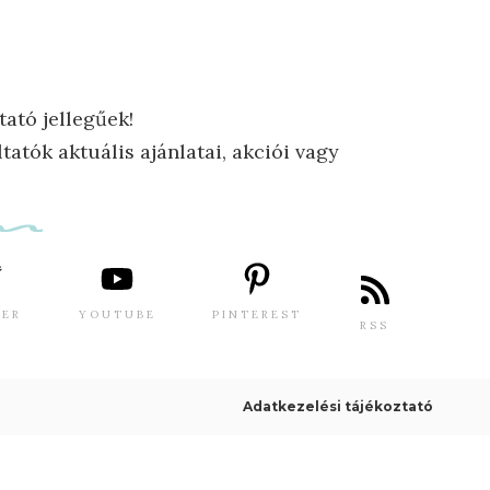
tató jellegűek!
tatók aktuális ajánlatai, akciói vagy
TER
YOUTUBE
PINTEREST
RSS
Adatkezelési tájékoztató