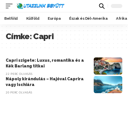
Belföld
Külföld
Európa
Észak és Dél-Amerika
Afrika
Címke:
Capri
Capri szigete: Luxus, romantika és a
Kék Barlang titkai
22 PERC OLVASÁS
Nápoly kirándulás – Hajóval Caprira
vagy Ischiára
20 PERC OLVASÁS