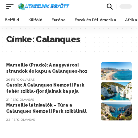
Belföld
Külföld
Európa
Észak és Dél-Amerika
Afrika
Címke:
Calanques
Marseille (Prado): A nagyvárosi
strandok és kapu a Calanques-hoz
26 PERC OLVASÁS
Cassis: A Calanques Nemzeti Park
fehér szikla-fjordjainak kapuja
21 PERC OLVASÁS
Marseille látnivalók – Túra a
Calanques Nemzeti Park szikláinál
22 PERC OLVASÁS